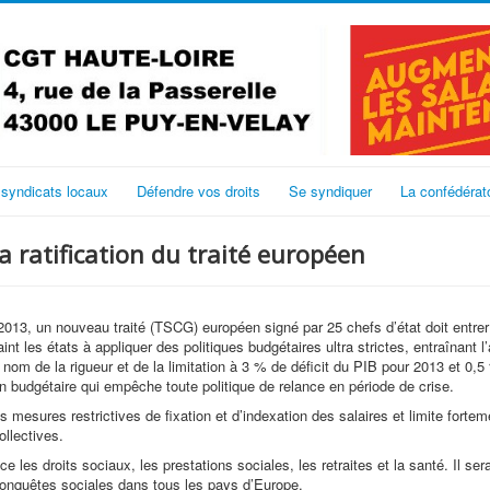
 syndicats locaux
Défendre vos droits
Se syndiquer
La confédérat
a ratification du traité européen
 2013, un nouveau traité (TSCG) européen signé par 25 chefs d’état doit entrer
aint les états à appliquer des politiques budgétaires ultra strictes, entraînant l’
 nom de la rigueur et de la limitation à 3 % de déficit du PIB pour 2013 et 0,5
n budgétaire qui empêche toute politique de relance en période de crise.
s mesures restrictives de fixation et d’indexation des salaires et limite fortem
ollectives.
e les droits sociaux, les prestations sociales, les retraites et la santé. Il se
onquêtes sociales dans tous les pays d’Europe.