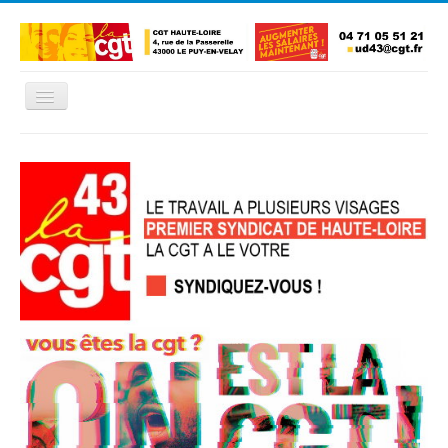
Basculer
la
navigation
Accueil
L'Union Départementale
Les Unions Locales
Les syndicats locaux
Défendre vos droits
Se syndiquer
La confédératon nationale CGT
NOUS CONTACTER