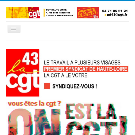
Basculer
la
navigation
Accueil
L'Union Départementale
Les Unions Locales
Les syndicats locaux
Défendre vos droits
Se syndiquer
La confédératon nationale CGT
NOUS CONTACTER