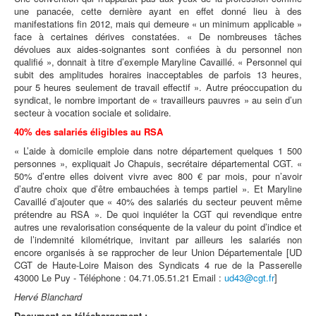
une panacée, cette dernière ayant en effet donné lieu à des
manifestations fin 2012, mais qui demeure « un minimum applicable »
face à certaines dérives constatées. « De nombreuses tâches
dévolues aux aides-soignantes sont confiées à du personnel non
qualifié », donnait à titre d’exemple Maryline Cavaillé. « Personnel qui
subit des amplitudes horaires inacceptables de parfois 13 heures,
pour 5 heures seulement de travail effectif ». Autre préoccupation du
syndicat, le nombre important de « travailleurs pauvres » au sein d’un
secteur à vocation sociale et solidaire.
40% des salariés éligibles au RSA
« L’aide à domicile emploie dans notre département quelques 1 500
personnes », expliquait Jo Chapuis, secrétaire départemental CGT. «
50% d’entre elles doivent vivre avec 800 € par mois, pour n’avoir
d’autre choix que d’être embauchées à temps partiel ». Et Maryline
Cavaillé d’ajouter que « 40% des salariés du secteur peuvent même
prétendre au RSA ». De quoi inquiéter la CGT qui revendique entre
autres une revalorisation conséquente de la valeur du point d’indice et
de l’indemnité kilométrique, invitant par ailleurs les salariés non
encore organisés à se rapprocher de leur Union Départementale [UD
CGT de Haute-Loire Maison des Syndicats 4 rue de la Passerelle
43000 Le Puy - Téléphone : 04.71.05.51.21 Email :
ud43@cgt.fr
]
Hervé Blanchard
Document en téléchargement :