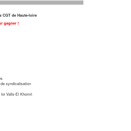
ts CGT de Haute-loire
ur gagner !
és
de syndicalisation
loi Valls-El Khomri