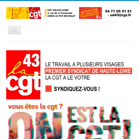
Basculer
la
navigation
Accueil
L'Union Départementale
Les Unions Locales
Les syndicats locaux
Défendre vos droits
Se syndiquer
La confédératon nationale CGT
NOUS CONTACTER